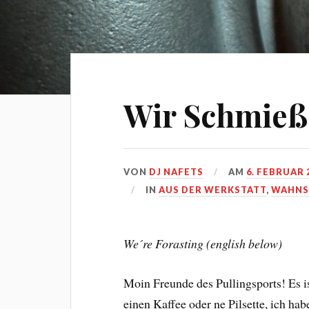
Wir Schmieß
VON
DJ NAFETS
AM
6. FEBRUAR 
IN
AUS DER WERKSTATT
,
WAHNS
We´re Forasting (english below)
Moin Freunde des Pullingsports! Es is
einen Kaffee oder ne Pilsette, ich ha