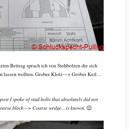
zten Beitrag sprach ich von Stehbolzen die sich
en lassen wollten. Grober Klotz—> Grober Keil…
t post I spoke of stud bolts that absolutely did not
k. Coarse block—> Coarse wedge…is known.
😉