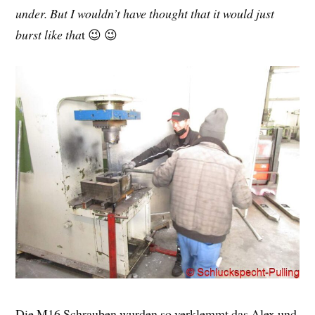
under. But I wouldn’t have thought that it would just
burst like tha
t 😉 😉
Die M16 Schrauben wurden so verklemmt das Alex und