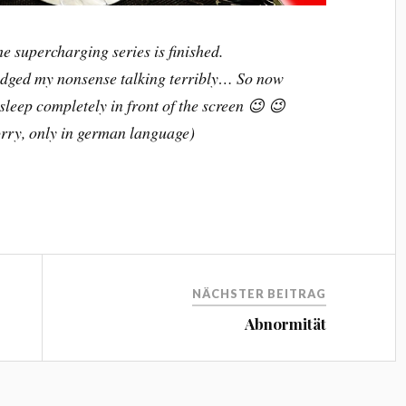
he supercharging series is finished.
sjudged my nonsense talking terribly… So now
asleep completely in front of the screen 😉 😉
Sorry, only in german language)
NÄCHSTER BEITRAG
Abnormität