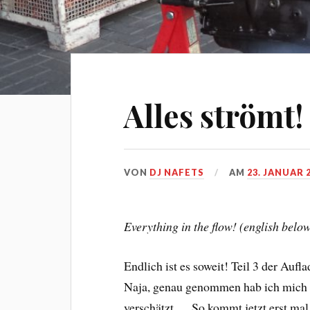
Alles strömt!
VON
DJ NAFETS
AM
23. JANUAR 
Everything in the flow! (english belo
Endlich ist es soweit! Teil 3 der Auflad
Naja, genau genommen hab ich mich m
verschätzt…. So kommt jetzt erst mal 