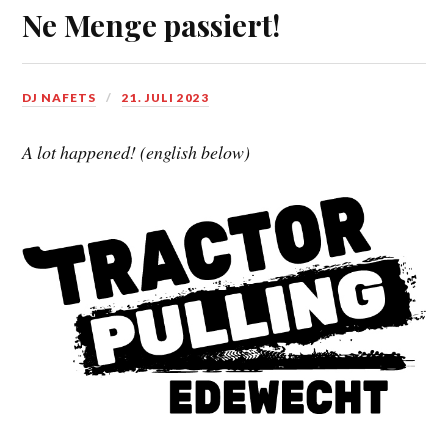
Ne Menge passiert!
DJ NAFETS
21. JULI 2023
A lot happened! (english below)