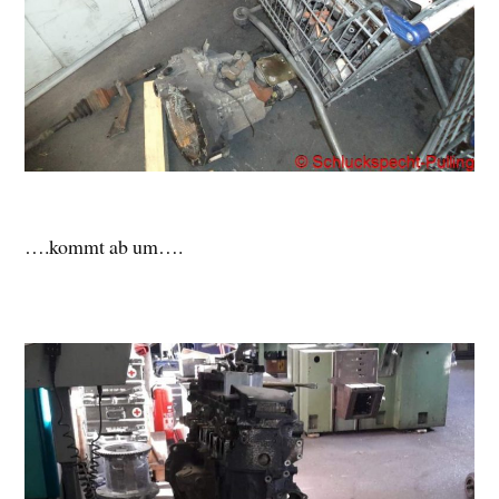
….kommt ab um….