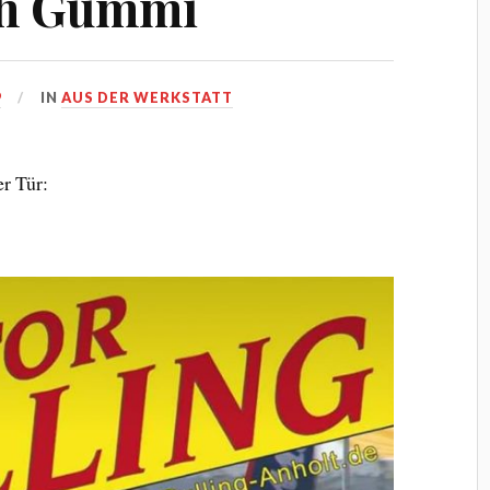
ach Gummi
9
IN
AUS DER WERKSTATT
er Tür: