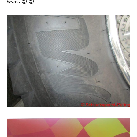
knows
😉 😉