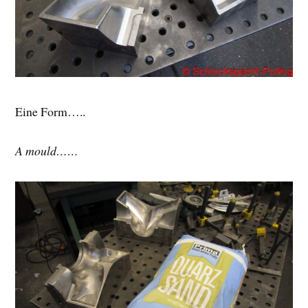
Eine Form…..
A mould……