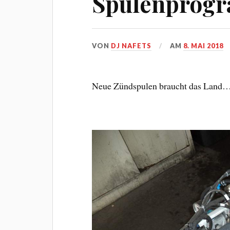
Spulenprogr
VON
DJ NAFETS
AM
8. MAI 2018
Neue Zündspulen braucht das Land…