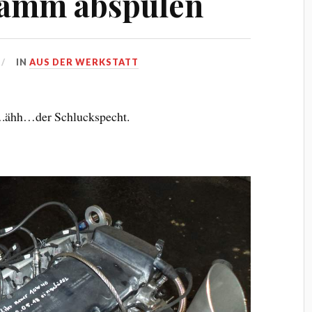
amm abspulen
IN
AUS DER WERKSTATT
.ähh…der Schluckspecht.