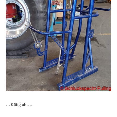
…Käfig ab….