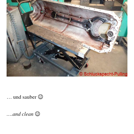
… und sauber 😉
….and clean
😉