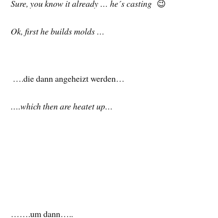
Sure, you know it already … he´s casting
😉
Ok, first he builds molds …
….die dann angeheizt werden…
….which then are heatet up…
…….um dann…..