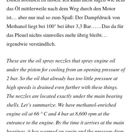
das Öl mittlerweile nach dem Weg durch den Motor
ist… aber nur mal so zum Spaß: Der Dampfdruck von
Methanol liegt bei 100° bei über 3,3 Bar……Das da für
das Pleuel nichts sinnvolles mehr übrig bleibt…
irgendwie verständlich.
These are the oil spray nozzles that spray engine oil
under the piston for cooling from an opening pressure of
2 bar. So the oil that already has too little pressure at
high speeds is drained even further with these things.
The nozzles are located exactly under the main bearing
shells. Let’s summarize. We have methanol-enriched
engine oil at 66 ° C and 4 bar at 8,600 rpm at the
entrance to the engine. By the time it arrives at the main
bearings, it has warmed up again and the pressure drop