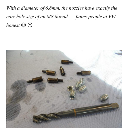
With a diameter of 6.8mm, the nozzles have exactly the
core hole size of an M8 thread …. funny people at VW …
honest
😉 😉