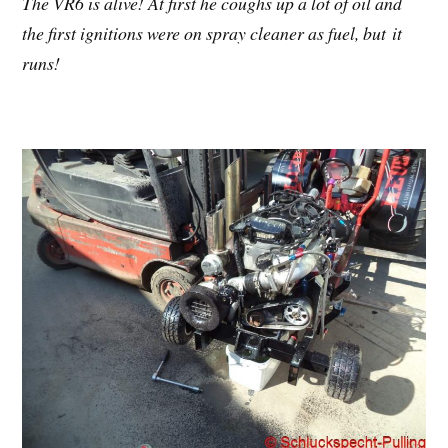
The VR6 is alive! At first he coughs up a lot of oil and
the first ignitions were on spray cleaner as fuel, but it
runs!