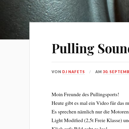
Pulling Sound
VON
DJ NAFETS
AM
30. SEPTEMB
Moin Freunde des Pullingsports!
Heute gibt es mal ein Video für das 
Es sprechen nämlich nur die Motore
Light Modified (2,5t Freie Klasse) un
Klick aufs Bild geht es los!