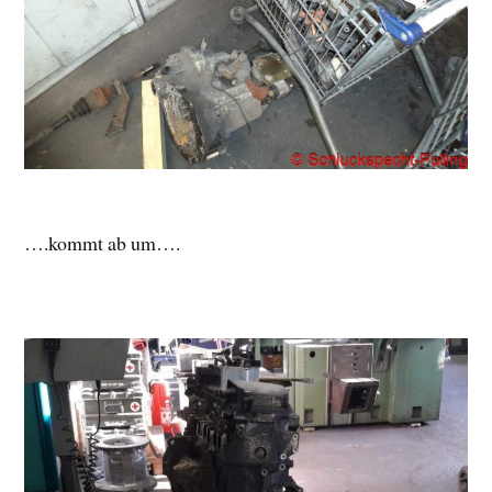
….kommt ab um….